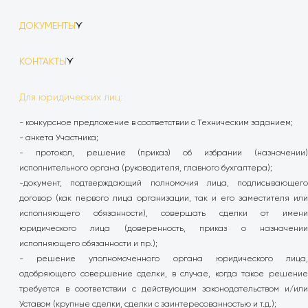
ДОКУМЕНТЫ
1.
Анкета участника.docx
КОНТАКТЫ
2.
ВОР на отделку фронт-офиса.xlsx
Телефон:
8 (4822) 30-34-74 доб. 607
Обязательство о неразглашении конфиденциальной
3.
Для юридических лиц:
информации (согласовано).docx
Email:
dv@rks-dev.com
4.
- конкурсное предложение в соответствии с Техническим заданием;
ТЗ на отделку фронт-офиса.docx
- анкета Участника;
5.
ТФД 2025.08.13.7z
- протокол, решение (приказ) об избрании (назначении)
исполнительного органа (руководителя, главного бухгалтера);
-документ, подтверждающий полномочия лица, подписывающего
договор (как первого лица организации, так и его заместителя или
исполняющего обязанности), совершать сделки от имени
юридического лица (доверенность, приказ о назначении
исполняющего обязанности и пр.);
- решение уполномоченного органа юридического лица,
одобряющего совершение сделки, в случае, когда такое решение
требуется в соответствии с действующим законодательством и/или
Уставом (крупные сделки, сделки с заинтересованностью и т.д.);