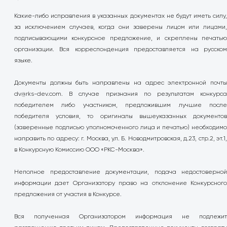
Какие-либо исправления в указанных документах не будут иметь силу,
за исключением случаев, когда они заверены лицом или лицами,
подписывающими конкурсное предложение, и скреплены печатью
организации. Вся корреспонденция предоставляется на русском
языке.
Документы должны быть направлены на адрес электронной почты
dv@rks-dev.com
. В случае признания по результатам конкурса
победителем либо участником, предложившим лучшие после
победителя условия, то оригиналы вышеуказанных документов
(заверенные подписью уполномоченного лица и печатью) необходимо
направить по адресу: г. Москва, ул. Б. Новодмитровская, д.23, стр.2, эт.1,
в Конкурсную Комиссию ООО «РКС-Москва».
Неполное предоставление документации, подача недостоверной
информации дает Организатору право на отклонение Конкурсного
предложения от участия в Конкурсе.
Вся полученная Организатором информация не подлежит