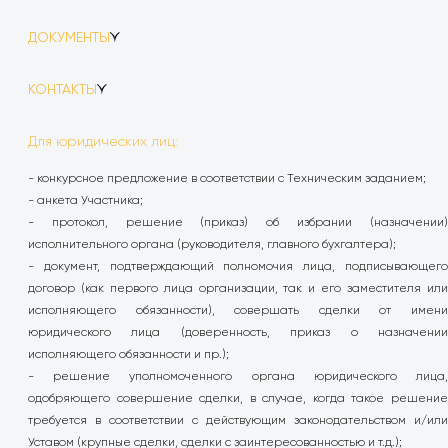
ДОКУМЕНТЫ
1.
Анкета участника.docx
КОНТАКТЫ
2.
Единая форма КП (ВОР).xlsx
Телефон:
8 (4822) 30-34-74 доб. 623
Обязательство о неразглашении конфиденциальной
3.
Для юридических лиц:
информации.docx
Email:
di@rks-dev.com
4.
- конкурсное предложение в соответствии с Техническим заданием;
Приложение РКС1-09-2024-К9-П-ПОС_14.04.2025.pdf
- анкета Участника;
5.
Приложение РКС1-09-2024-К15-П-ПОС_16.05.2025.pdf
- протокол, решение (приказ) об избрании (назначении)
6.
Техническое задание.doc
исполнительного органа (руководителя, главного бухгалтера);
- документ, подтверждающий полномочия лица, подписывающего
договор (как первого лица организации, так и его заместителя или
исполняющего обязанности), совершать сделки от имени
юридического лица (доверенность, приказ о назначении
исполняющего обязанности и пр.);
- решение уполномоченного органа юридического лица,
одобряющего совершение сделки, в случае, когда такое решение
требуется в соответствии с действующим законодательством и/или
Уставом (крупные сделки, сделки с заинтересованностью и т.д.);