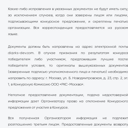
Какие-либо исправления в указанных документах не будут иметь силу,
за исключением случаев, когда они заверены лицом или лицами,
подписывающими конкурсное предложение, и скреплены печатью
организации. Вся корреспонденция предоставляется на русском
языке.
Документы должны быть направлены на адрес электронной почты
di@rks-dev.com
. В случае признания по результатам конкурса
победителем либо участником, предложившим лучшие после
победителя условия, то оригиналы вышеуказанных документов
(заверенные подписью уполномоченного лица и печатью) необходимо
направить по адресу: г. Москва, ул. Б. Новодмитровская, д. 23, стр. 2, эт.
1, в Конкурсную Комиссию ООО «РКС-Москва».
Неполное предоставление документации, подача недостоверной
информации дает Организатору право на отклонение Конкурсного
предложения от участия в Конкурсе.
Вся полученная Организатором информация не подлежит
разглашению третьим лицам. Предоставленные документы возврату