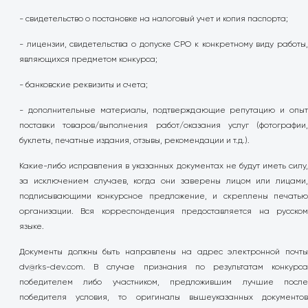
- свидетельство о постановке на налоговый учет и копия паспорта;
- лицензии, свидетельства о допуске СРО к конкретному виду работы,
являющихся предметом конкурса;
- банковские реквизиты и счета;
- дополнительные материалы, подтверждающие репутацию и опыт
поставки товаров/выполнения работ/оказания услуг (фотографии,
буклеты, печатные издания, отзывы, рекомендации и т.д.).
Какие-либо исправления в указанных документах не будут иметь силу,
за исключением случаев, когда они заверены лицом или лицами,
подписывающими конкурсное предложение, и скреплены печатью
организации. Вся корреспонденция предоставляется на русском
языке.
Документы должны быть направлены на адрес электронной почты
dv@rks-dev.com
. В случае признания по результатам конкурса
победителем либо участником, предложившим лучшие после
победителя условия, то оригиналы вышеуказанных документов