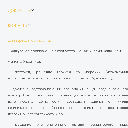
ДОКУМЕНТЫ
1.
Анкета участника.docx
КОНТАКТЫ
2.
Единая форма КП (ВОР).xlsx
Телефон:
8 (4822) 30-34-74 доб. 607
3.
ПД.7z
Для юридических лиц:
Email:
dv@rks-dev.com
4.
ТЗ на разводку ВК по апартам.docx
- конкурсное предложение в соответствии с Техническим заданием;
5.
ТЗ на разводку ЭОМ по апартам.docx
- анкета Участника;
6.
ТФД.7z
- протокол, решение (приказ) об избрании (назначении)
исполнительного органа (руководителя, главного бухгалтера);
- документ, подтверждающий полномочия лица, подписывающего
договор (как первого лица организации, так и его заместителя или
исполняющего обязанности), совершать сделки от имени
юридического лица (доверенность, приказ о назначении
исполняющего обязанности и пр.);
- решение уполномоченного органа юридического лица,