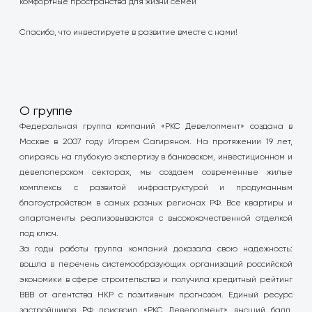
комфортные пространства для жизни семей
Спасибо, что инвестируете в развитие вместе с нами!
О группе
Федеральная группа компаний «РКС Девелопмент» создана в
Москве в 2007 году Игорем Сагиряном. На протяжении 19 лет,
опираясь на глубокую экспертизу в банковском, инвестиционном и
девелоперском секторах, мы создаем современные жилые
комплексы с развитой инфраструктурой и продуманным
благоустройством в самых разных регионах РФ. Все квартиры и
апартаменты реализовываются с высококачественной отделкой
под ключ.
За годы работы группа компаний доказала свою надежность:
вошла в перечень системообразующих организаций российской
экономики в сфере строительства и получила кредитный рейтинг
BBB от агентства НКР с позитивным прогнозом. Единый ресурс
застройщиков РФ присвоил «РКС Девелопмент» высший балл,