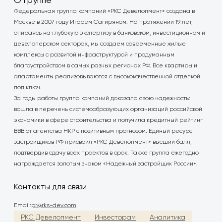
Федеральная группа компаний «РКС Девелопмент» создана в
Москве в 2007 году Игорем Сагиряном. На протяжении 19 лет,
опираясь на глубокую экспертизу в банковском, инвестиционном и
девелоперском секторах, мы создаем современные жилые
комплексы с развитой инфраструктурой и продуманным
благоустройством в самых разных регионах РФ. Все квартиры и
апартаменты реализовываются с высококачественной отделкой
под ключ.
За годы работы группа компаний доказала свою надежность:
вошла в перечень системообразующих организаций российской
экономики в сфере строительства и получила кредитный рейтинг
BBB от агентства НКР с позитивным прогнозом. Единый ресурс
застройщиков РФ присвоил «РКС Девелопмент» высший балл,
подтвердив сдачу всех проектов в срок. Также группа ежегодно
награждается золотым знаком «Надежный застройщик России».
Контакты для связи
Email:
pr@rks-dev.com
РКС Девелопмент
Инвесторам
Аналитика