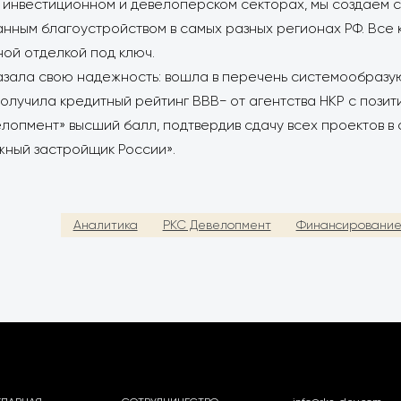
м, инвестиционном и девелоперском секторах, мы создаем
нным благоустройством в самых разных регионах РФ. Все
ой отделкой под ключ.
казала свою надежность: вошла в перечень системообраз
получила кредитный рейтинг BBB− от агентства НКР с пози
лопмент» высший балл, подтвердив сдачу всех проектов в 
жный застройщик России».
Аналитика
РКС Девелопмент
Финансировани