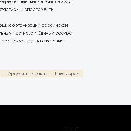
 современные жилые комплексы с
 квартиры и апартаменты
ующих организаций российской
тивным прогнозом. Единый ресурс
срок. Также группа ежегодно
е
Аргументы и факты
Инвесторам