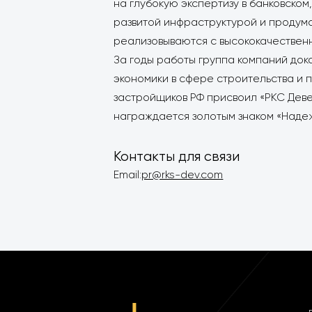
на глубокую экспертизу в банковско
развитой инфраструктурой и продума
реализовываются с высококачественн
За годы работы группа компаний до
экономики в сфере строительства и 
застройщиков РФ присвоил «РКС Деве
награждается золотым знаком «Наде
Контакты для связи
Email:
pr@rks-dev.com