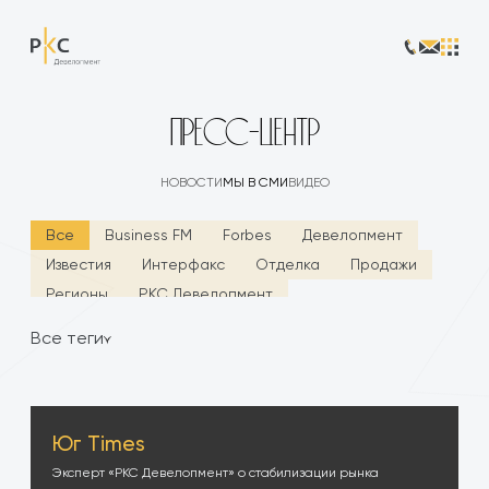
ПРЕСС-ЦЕНТР
НОВОСТИ
МЫ В СМИ
ВИДЕО
Все
Business FM
Forbes
Девелопмент
Известия
Интерфакс
Отделка
Продажи
Регионы
РКС Девелопмент
Строительная газета
Финансирование
Все теги
Russian Realty
Тренды
Юг Times
Эксперт «РКС Девелопмент» о стабилизации рынка