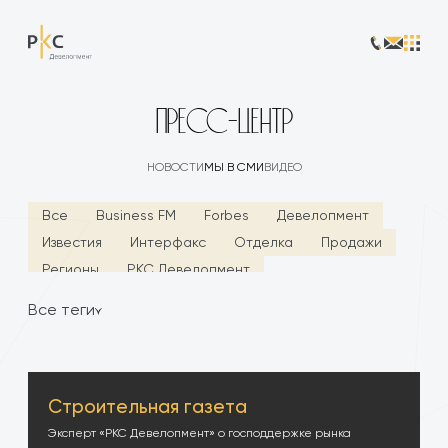
ПРЕСС-ЦЕНТР
НОВОСТИ
МЫ В СМИ
ВИДЕО
Все
Business FM
Forbes
Девелопмент
Известия
Интерфакс
Отделка
Продажи
Регионы
РКС Девелопмент
Строительная газета
Финансирование
Все теги
Russian Realty
Тренды
Строительная газета
Эксперт «РКС Девелопмент» о господдержке рынка